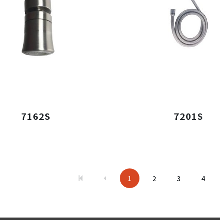
7162S
7201S
1
2
3
4