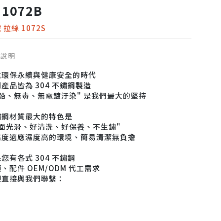
 1072B
 拉絲 1072S
品說明
重環保永續與健康安全的時代
產品皆為 304 不鏽鋼製造
無鉛、無毒、無電鍍汙染" 是我們最大的堅持
鏽鋼材質最大的特色是
表面光滑、好清洗、好保養、不生鏽"
高度適應濕度高的環境、簡易清潔無負擔
您有各式 304 不鏽鋼
、配件 OEM/ODM 代工需求
迎直接與我們聯繫：
：04-755-9650
：this38du@yahoo.com
：508 彰化縣和美鎮孝昌路21號