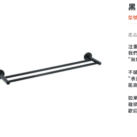
黑
型號
產
注
我們
"
不
"
能
如果
龍頭
歡
電話
信箱
地址