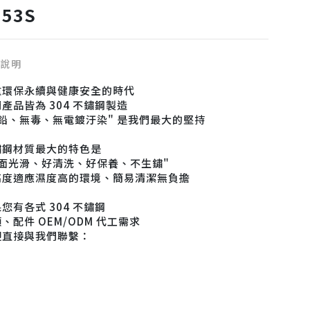
153S
品說明
重環保永續與健康安全的時代
產品皆為 304 不鏽鋼製造
無鉛、無毒、無電鍍汙染" 是我們最大的堅持
鏽鋼材質最大的特色是
表面光滑、好清洗、好保養、不生鏽"
高度適應濕度高的環境、簡易清潔無負擔
您有各式 304 不鏽鋼
、配件 OEM/ODM 代工需求
迎直接與我們聯繫：
：04-755-9650
：this38du@yahoo.com
：508 彰化縣和美鎮孝昌路21號