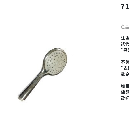
7
產
注
我們
"
不
"
能
如果
龍頭
歡
電話
信箱
地址