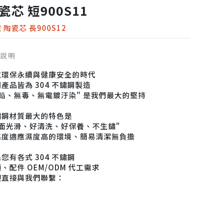
瓷芯 短900S11
 陶瓷芯 長900S12
品說明
重環保永續與健康安全的時代
產品皆為 304 不鏽鋼製造
無鉛、無毒、無電鍍汙染" 是我們最大的堅持
鏽鋼材質最大的特色是
表面光滑、好清洗、好保養、不生鏽"
高度適應濕度高的環境、簡易清潔無負擔
您有各式 304 不鏽鋼
、配件 OEM/ODM 代工需求
迎直接與我們聯繫：
：04-755-9650
：this38du@yahoo.com
：508 彰化縣和美鎮孝昌路21號