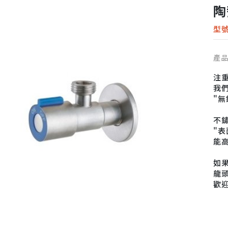
陶
型號
產
注
我們
"
不
"
能
如果
龍頭
歡
電話
信箱
地址