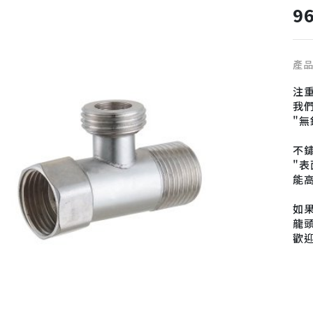
9
產
注
我們
"
不
"
能
如果
龍頭
歡
電話
信箱
地址