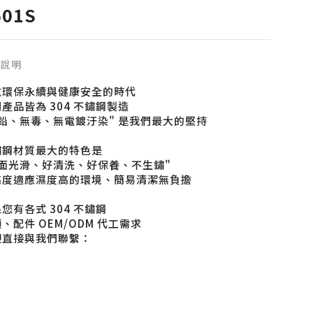
601S
品說明
重環保永續與健康安全的時代
產品皆為 304 不鏽鋼製造
無鉛、無毒、無電鍍汙染" 是我們最大的堅持
鏽鋼材質最大的特色是
表面光滑、好清洗、好保養、不生鏽"
高度適應濕度高的環境、簡易清潔無負擔
您有各式 304 不鏽鋼
、配件 OEM/ODM 代工需求
迎直接與我們聯繫：
：04-755-9650
：this38du@yahoo.com
：508 彰化縣和美鎮孝昌路21號